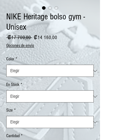
NIKE Heritage bolso gym -
Unisex
Precio
Precio
 ₡17 700,00 
₡14 160,00
de
Opciones de envío
oferta
Color
*
En Stock
*
Size
*
Cantidad
*