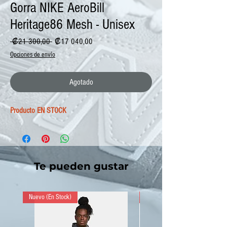
Gorra NIKE AeroBill
Heritage86 Mesh - Unisex
Precio
Precio
 ₡21 300,00 
₡17 040,00
de
Opciones de envío
oferta
Agotado
Producto EN STOCK
Te pueden gustar
Nuevo (En Stock)
Nuevo (En Stock)