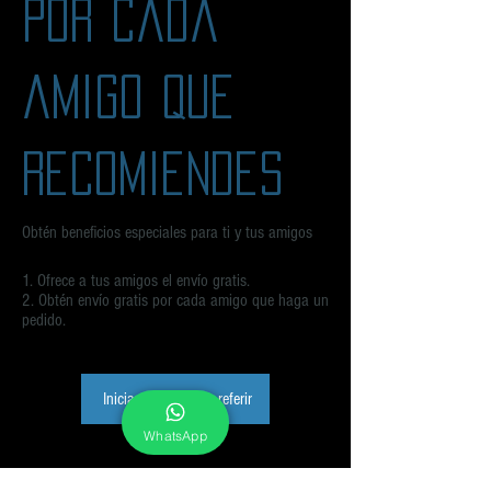
por cada
amigo que
recomiendes
Obtén beneficios especiales para ti y tus amigos
Ofrece a tus amigos el envío gratis.
Obtén envío gratis por cada amigo que haga un
pedido.
Iniciar sesión para referir
WhatsApp
© 2024 by KS. Tienda en línea de tenis, calzado, sudaderas