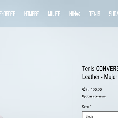
e-order
Hombre
Mujer
Niñ@
Tenis
Sud
Tenis CONVERSE
Leather - Mujer
Precio
₡85 400,00
Opciones de envío
Color
*
Elegir