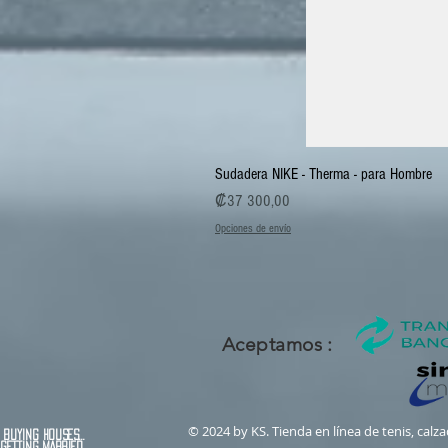
Sudadera NIKE - Therma - para Hombre
Precio
₡37 300,00
Opciones de envío
Aceptamos :
© 2024 by KS. Tienda en línea de tenis, cal
buying houses...
 married...