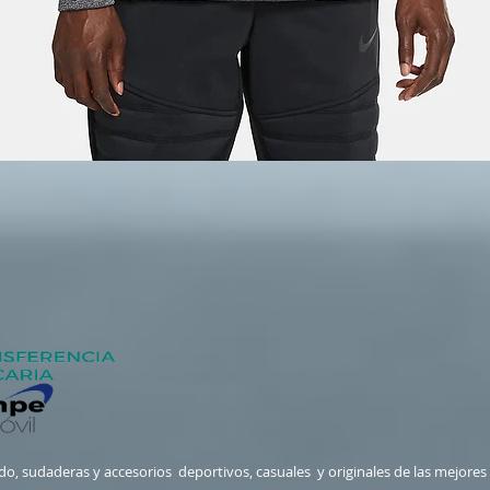
zado, sudaderas y accesorios deportivos, casuales y originales de las mejore