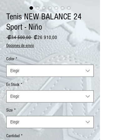
Tenis NEW BALANCE 24
Sport - Niño
Precio
Precio
 ₡34 500,00 
₡26 910,00
de
Opciones de envío
oferta
Color
*
Elegir
En Stock
*
Elegir
Size
*
Elegir
Cantidad
*